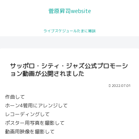
菅原昇司website
サッポロ・シティ・ジャズ公式
ライブスケジュールたまに雑談
トロンボーンレッスン
ライブスケジュール
プロフィール
プロモーション動画が公開され
You Tubeチャンネル
ました
サッポロ・シティ・ジャズ公式プロモーシ
ョン動画が公開されました
2022.07.01
作曲して
ホーン4管用にアレンジして
レコーディングして
ポスター用写真を撮影して
動画用映像を撮影して