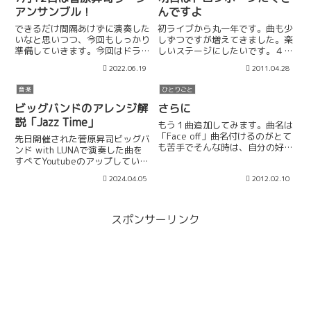
アンサンブル！
んですよ
できるだけ間隔あけずに演奏した
初ライブから丸一年です。曲も少
いなと思いつつ、今回もしっかり
しずつですが増えてきました。楽
準備していきます。今回はドラム
しいステージにしたいです。４月
長崎晃くんから北大ジャズ研の岡
２９日(金祝)「Jamusica」Open
2022.06.19
2011.04.28
田圭介くんにお願いしました。こ
19:00 Start 19:30 トロンボー
んな感じで、メンバーをガチガチ
ンたくさんライブ Vol.5トロンボ
音楽
ひとりごと
に固定して演奏機会を逃すよりも
ーン吹きの飛び入りもお待...
(10数人の予定を伺っていたら...
ビッグバンドのアレンジ解
さらに
説「Jazz Time」
もう１曲追加してみます。曲名は
「Face off」曲名付けるのがとて
先日開催された菅原昇司ビッグバ
も苦手でそんな時は、自分の好き
ンド with LUNAで演奏した曲を
なもの(プロレス、ジャッキーチ
すべてYoutubeのアップしていま
ェン？)、ゆかりのあるもの等を
す。少しでも皆さまに楽しんで聴
2024.04.05
2012.02.10
付けるようにしています。この
いてもらえるようにアレンジの解
「Face off」もそうです。僕の出
説をしてみたいと思います。今回
身は苫小牧なんで...
は1曲目「Jazz Time」から。こ
のブログ...
スポンサーリンク