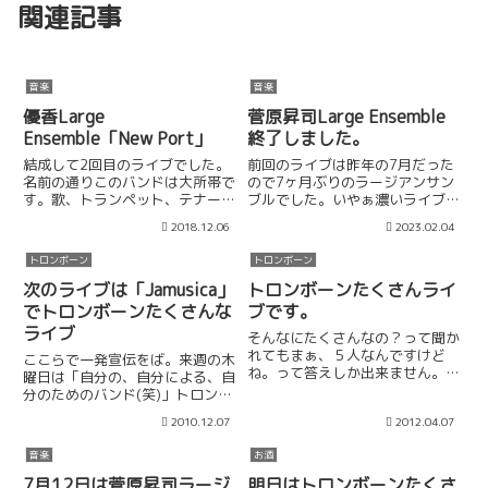
関連記事
音楽
音楽
優香Large
菅原昇司Large Ensemble
Ensemble「New Port」
終了しました。
結成して2回目のライブでした。
前回のライブは昨年の7月だった
名前の通りこのバンドは大所帯で
ので7ヶ月ぶりのラージアンサン
す。歌、トランペット、テナーサ
ブルでした。いやぁ濃いライブで
ックス、トロンボーン、ギター、
した。楽しかった。選曲は前回と
2018.12.06
2023.02.04
ピアノ、ベース、ドラムの8人編
ほぼ変わっていません。ただ、メ
成。管楽器が3人いるので各々自
ンバーが変わって、人数も変わっ
トロンボーン
トロンボーン
由に演奏したら収集つかなくなり
たのでその分譜面を修正する必要
ます。そこで譜面を揃える必要
がありました。サックス4人→5...
次のライブは「Jamusica」
トロンボーンたくさんライ
が...
でトロンボーンたくさんな
ブです。
ライブ
そんなにたくさんなの？って聞か
れてもまぁ、５人なんですけど
ここらで一発宣伝をば。来週の木
ね。って答えしか出来ません。今
曜日は「自分の、自分による、自
回の新顔「板橋夏美」さん。上手
分のためのバンド(笑)」トロンボ
いですよ〜。そして「竹村一
ーンたくさんライブ Vol.3です。
2010.12.07
2012.04.07
哲」！！！普段からよく一緒に演
リーダーの自作自演っぷりをたっ
奏してるドラマー。このバンドで
ぷり楽しんでもらう２時間となっ
音楽
お酒
は初めてです、どんな演奏するん
ております。もう何度も書いてま
でしょ...
すけどもう一度っこのバ...
7月12日は菅原昇司ラージ
明日はトロンボーンたくさ