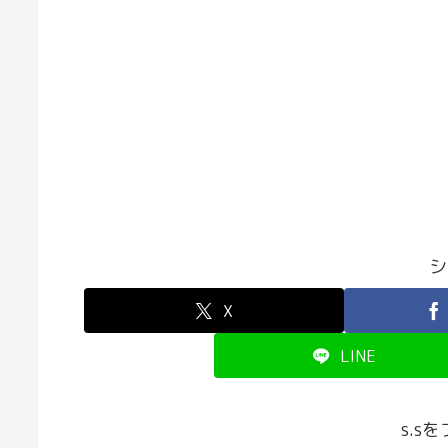
シ
X
LINE
s.s