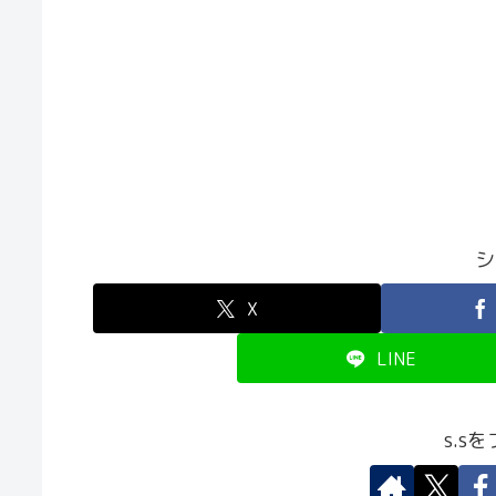
シ
X
LINE
s.s