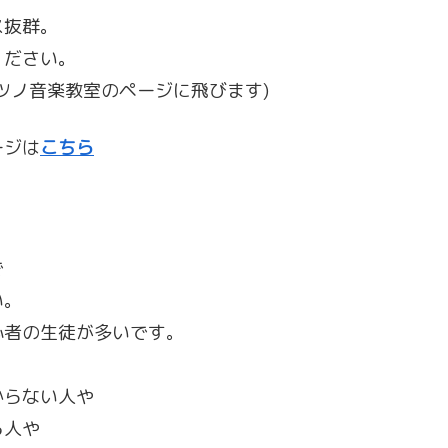
ス抜群。
ください。
ツノ音楽教室のページに飛びます)
ージは
こちら
で
い。
心者の生徒が多いです。
からない人や
る人や