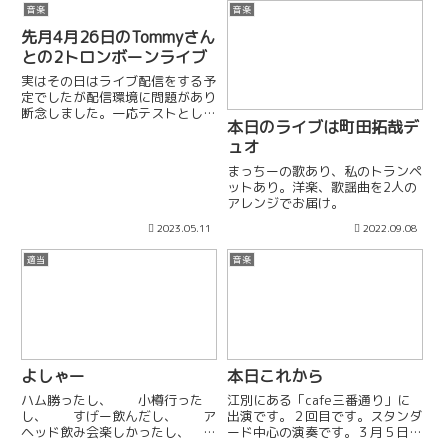
音楽
音楽
先月4月26日のTommyさん
との2トロンボーンライブ
実はその日はライブ配信をする予
定でしたが配信環境に問題があり
断念しました。一応テストとして
本日のライブは町田拓哉デ
メンバー確認用として一般公開せ
ュオ
ずに配信していました。後から確
認して映像的にも音的にも問題が
まっちーの歌あり、私のトランペ
なさそうだったので有料ですが配
ットあり。洋楽、歌謡曲を2人の
信することにしました。今回の
アレンジでお届け。
ラ...
2023.05.11
2022.09.08
適当
音楽
よしゃー
本日これから
ハム勝ったし、 小樽行った
江別にある「cafe三番通り」に
し、 すげー飲んだし、 ア
出演です。２回目です。スタンダ
ヘッド飲み会楽しかったし、
ード中心の演奏です。３月５日