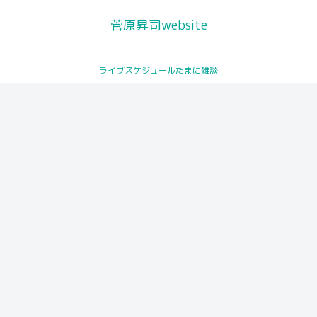
菅原昇司website
サッポロ・シティ・ジャズ公式
ライブスケジュールたまに雑談
トロンボーンレッスン
ライブスケジュール
プロフィール
プロモーション動画が公開され
You Tubeチャンネル
ました