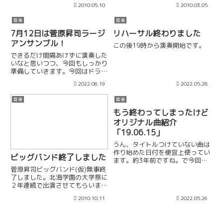
充実っ 次は酒本２
(金) Cafe三番通り 19：00開
2010.05.10
2010.03.05
tromboneですよ〜 ５月１１
演 菅原昇司グループ 菅原
日(火)「えん」start 20:00 酒
昇司(tb) 工藤拓人(p) 小山智之
音楽
音楽
本ひろつぐ 2trombone 酒本ひ
(b) ￥2,000（ドリンク
ろつぐ(tb)...
付） 北海道...
7月12日は菅原昇司ラージ
リハーサル終わりました
アンサンブル！
この後19時から演奏開始です。
できるだけ間隔あけずに演奏した
いなと思いつつ、今回もしっかり
準備していきます。今回はドラム
長崎晃くんから北大ジャズ研の岡
2022.06.19
2022.05.28
田圭介くんにお願いしました。こ
んな感じで、メンバーをガチガチ
音楽
音楽
に固定して演奏機会を逃すよりも
(10数人の予定を伺っていたら...
もう終わってしまったけど
オリジナル曲紹介
「19.06.15」
うん、タイトルつけていない曲は
作り始めた日付を便宜上使ってい
ビッグバンド終了しました
ます。約3年前ですね。で今回初
演でした。今回のラージアンサン
菅原昇司ビッグバンド(仮)無事終
ブルのために完成させた曲です。
了しました。北海学園の大学祭に
ワンフレーズ書いておいて2年以
２年連続で出演させてもらいまし
上寝かせた一品！どうしても1箇
た。学生の皆さんありがとう。来
2010.10.11
2022.05.26
所だけ書けない部分があって長
ていただいたお客様、本当に感謝
期...
です。ここで写真なんか貼付けた
らとっても良かったのでしょう