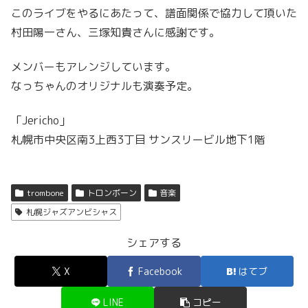
このライブをやるにあたって、譜面関係で協力して頂いた
村田陽一さん、
三塚知貴さん
に感謝です。
メンバーもアレンジしています。
なっちゃんのオリジナルも演奏予定。
「Jericho」
札幌市中央区南3上西3丁目 サンスリービル地下1階
trombone
トロンボーン
音楽
札幌ジャズアンビシャス
シェアする
X
Facebook
はてブ
LINE
コピー