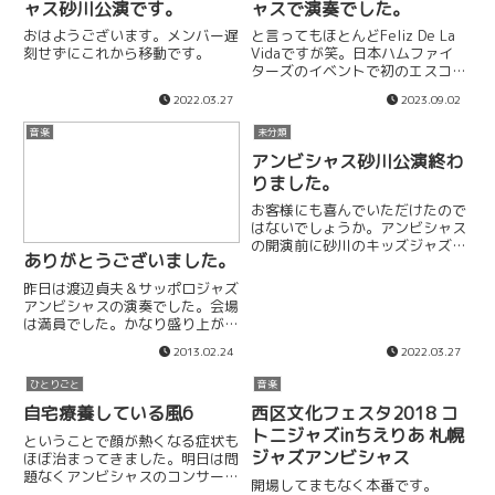
ャス砂川公演です。
ャスで演奏でした。
おはようございます。メンバー遅
と言ってもほとんどFeliz De La
刻せずにこれから移動です。
Vidaですが笑。日本ハムファイ
ターズのイベントで初のエスコン
フィールド。演者として行けると
2022.03.27
2023.09.02
は。でかい！窓に貼ってる野球規
約？を読む気になる箇所を見つけ
音楽
未分類
る酔いすぎダメ、ゼッタイ当日の
アンビシャス砂川公演終わ
動きとしては16...
りました。
お客様にも喜んでいただけたので
はないでしょうか。アンビシャス
の開演前に砂川のキッズジャズス
ありがとうございました。
クールの演奏がロビーで行われま
した。久しぶりに聴く子供達の演
昨日は渡辺貞夫＆サッポロジャズ
奏、とってもパワーをもらった気
アンビシャスの演奏でした。会場
がします。一年間の活動の集大成
は満員でした。かなり盛り上がっ
である単独コンサートが中止に
たんじゃないかと思います。アン
な...
2013.02.24
2022.03.27
コールでソロもらっちゃいまし
た。演奏後の集合写真、渡辺貞夫
ひとりごと
音楽
さん入り。そして終了後のお楽し
自宅療養している風6
西区文化フェスタ2018 コ
み、宴会！良いお酒でした。貞夫
さ...
トニジャズinちえりあ 札幌
ということで顔が熱くなる症状も
ジャズアンビシャス
ほぼ治まってきました。明日は問
題なくアンビシャスのコンサート
開場してまもなく本番です。
に出演できそうです。どーん