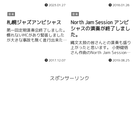
2023.01.27
2018.01.28
音楽
音楽
札幌ジャズアンビシャス
North Jam Session アンビ
シャスの演奏が終了しまし
第一回定期演奏会終了しました。
た。
慣れないMCがあり緊張しました
が大きな事故も無く進行出来たの
縄文太鼓の皆さんとの演奏も盛り
かなと思います。次回は2018年
上がったと思います。 小野健悟
1月28日(日)琴似ジャズ in ちえ
さん作曲のNorth Jam Session
りあ2月17日(土)札幌市教育文化
CM曲「Friends and Shudder(友
会館 大ホール写真は阿部さんの
2017.12.07
2019.08.25
達と戦慄)」初披露出来ました。
リハーサル。本番...
今後もやる予定です。 アンビシ
ャスのセットリスト1 友...
スポンサーリンク