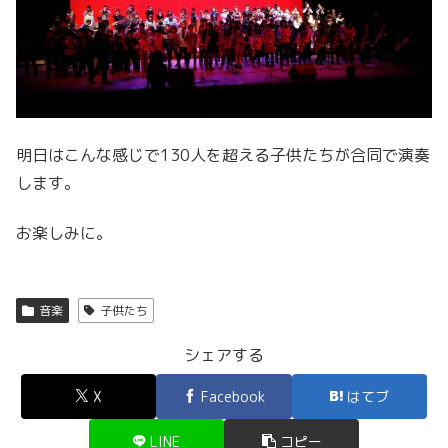
明日はこんな感じで130人を超える子供たちが合同で演奏
します。
お楽しみに。
音楽
子供たち
シェアする
X
Facebook
はてブ
LINE
コピー