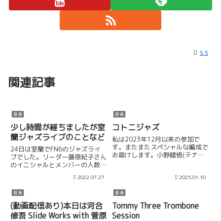
s.s
関連記事
音楽
音楽
少し時間が経ちましたが室
コトニジャズ
蘭ジャズライブのことなど
私は2023年12月以来の参加で
す。またまたスペシャルな編成で
24日は室蘭でFN6のジャズライ
お届けします。小野健悟(テナー
ブでした。リーダー藤原紀子さん
サックス・リーダー）中島翔（ト
のイニシャルとメンバーの人数で
ランペット）蛇池雅人（アルトサ
FN6!ピアノ藤原さんとドラムの
2022.07.27
2025.01.10
ックス）菅原昇司（トロンボー
HIROさんとは演奏初めまして、
ン）小板橋弦太（ピアノ）
でした。リハから面白くなりそう
音楽
音楽
MIO（コントラバス）山崎紗友里
な予感はしてて、本番も予想通り
（ド...
楽しく演奏できたかな。会...
(動画配信あり)本日は河合
Tommy Three Trombone
修吾 Slide Works with 菅原
Session