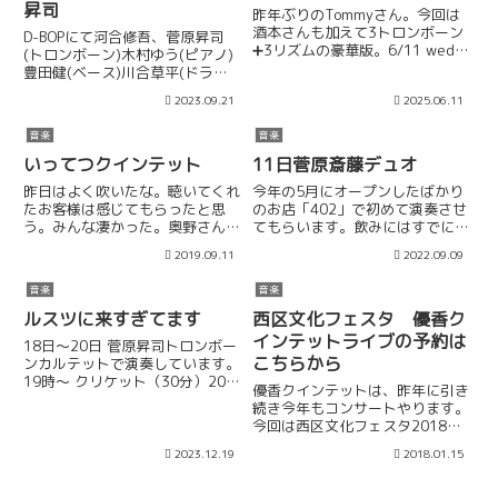
昇司
昨年ぶりのTommyさん。今回は
酒本さんも加えて3トロンボーン
D-BOPにて河合修吾、菅原昇司
➕3リズムの豪華版。6/11 wed.
(トロンボーン)木村ゆう(ピアノ)
札幌 くうTommy three
豊田健(ベース)川合草平(ドラ
trombone sessionTommy(Tb)
ム)Live At “D-Bop”Jazz
2023.09.21
2025.06.11
菅原昇司(Tb) 酒本廣継(Tb)中島
ClubOPEN19:00/START19:30LC
弘恵(P) 斎藤...
:￥2,500-（要Order）そうなん
音楽
音楽
です、C...
いってつクインテット
11日菅原斎藤デュオ
昨日はよく吹いたな。聴いてくれ
今年の5月にオープンしたばかり
たお客様は感じてもらったと思
のお店「402」で初めて演奏させ
う。みんな凄かった。奥野さん、
てもらいます。飲みにはすでに行
秋田さん、碓井、いってつ。5人
ってます、いいところ。最近自分
2019.09.11
2022.09.09
のパワー、すごい音だったと思
のリーダーでは大編成でアンサン
う。打ち上げでは久しぶりにじっ
ブルをやってましたが、最小人数
音楽
音楽
くりと馬鹿話出来たし。満足！
でもきちんとアンサンブルしなき
ゃ、と思い企画しました。数曲...
ルスツに来すぎてます
西区文化フェスタ 優香ク
インテットライブの予約は
18日〜20日 菅原昇司トロンボー
こちらから
ンカルテットで演奏しています。
19時〜 クリケット（30分）20時
優香クインテットは、昨年に引き
10分〜 ウェスティンホテル（20
続き今年もコンサートやります。
分）21時〜 クリケット（30分）
今回は西区文化フェスタ2018に
22時〜 オブリスト（30分）※18
参加します。2月9日(金)「琴似パ
日のみトロンボーン4人だけでこ
2023.12.19
2018.01.15
トス」open 18:30 start 19:00
の時間...
前売2,000円、当日2,500円公式
のページは優香クインテット...