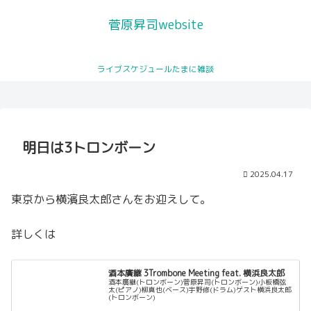
菅原昇司website
サッポロ・シティ・ジャズ公式
ライブスケジュールたまに雑談
トロンボーンレッスン
ライブスケジュール
プロフィール
プロモーション動画が公開され
You Tubeチャンネル
ました
明日は3トロンボーン
2025.04.17
東京から横濱良太郎さんをお迎えして。
詳しくは
酒本廣継 3Trombone Meeting feat. 横浜良太郎
酒本廣継(トロンボーン)菅原昇司(トロンボーン)小板橋弦
太(ピアノ)柳真也(ベース)宇野修(ドラム)ゲスト横浜良太郎
(トロンボーン)