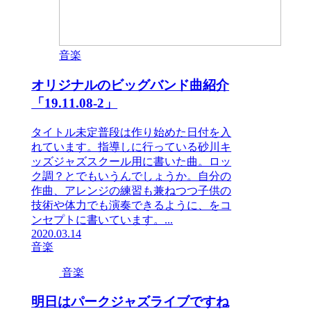
音楽
オリジナルのビッグバンド曲紹介
「19.11.08-2」
タイトル未定普段は作り始めた日付を入
れています。指導しに行っている砂川キ
ッズジャズスクール用に書いた曲。ロッ
ク調？とでもいうんでしょうか。自分の
作曲、アレンジの練習も兼ねつつ子供の
技術や体力でも演奏できるように、をコ
ンセプトに書いています。...
2020.03.14
音楽
音楽
明日はパークジャズライブですね