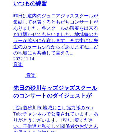
いつもの練習
昨日は道内のジュニアジャズスクールが
集結して発表するともだちコンサートが
ありました。各スクールの演奏を出来る
だけ聴かせてもらいました。地域毎のカ
ラーが確かに存在します、その中には先
生のカラーも少なからずありますね。ど
の地域にも共通して言える...
2022.11.14
音楽
音楽
先日の砂川キッズジャズスクール
のコンサートのダイジェストが
北海道砂川市 地域おこし協力隊のYou
Tubeチャンネルで公開されています。あ
りがとうございます。ぜひご覧くださ
い。子供達と私そして関係者やお父さん