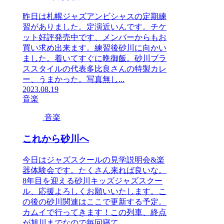
昨日は札幌ジャズアンビシャスの定期練
習がありました。定演近いんです。チケ
ット好評発売中です、メンバーからもお
買い求め出来ます。練習後砂川に向かい
ました。着いてすぐに晩御飯。砂川ブラ
ススタイルの代表多比良さんの特製カレ
ー、うまかった。写真無し...
2023.08.19
音楽
音楽
これから砂川へ
今日はジャズスクールの見学説明会&楽
器体験会です。たくさん来れば良いな。
8年目を迎える砂川キッズジャズスクー
ル、応援よろしくお願いいたします。こ
の後の砂川関連はここで更新する予定。
カムイで行ってきます！この列車、終点
が旭川までなので毎回寝て...