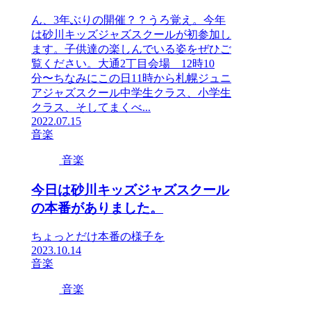
ん、3年ぶりの開催？？うろ覚え。今年
は砂川キッズジャズスクールが初参加し
ます。子供達の楽しんでいる姿をぜひご
覧ください。大通2丁目会場 12時10
分〜ちなみにこの日11時から札幌ジュニ
アジャズスクール中学生クラス、小学生
クラス、そしてまくべ...
2022.07.15
音楽
音楽
今日は砂川キッズジャズスクール
の本番がありました。
ちょっとだけ本番の様子を
2023.10.14
音楽
音楽