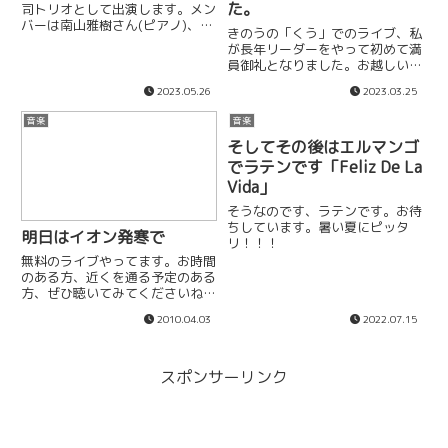
た。
司トリオとして出演します。メン
バーは南山雅樹さん(ピアノ)、
きのうの「くう」でのライブ、私
Nate Rennerさん(ギター)初めて
が長年リーダーをやって初めて満
の組み合わせ。スタンダード中心
員御礼となりました。お越しいた
としたジャズをお届けします。こ
だいた皆様に感謝です。LUNAさ
の日は対バン形式となっていまし
2023.05.26
2023.03.25
んの歌とビッグバンドの相性がバ
て横山ユウキさん(...
ッチリだったのでは。レパートリ
音楽
音楽
ー増やすためのアイディア出しを
そしてその後はエルマンゴ
コツコツやっていきたいですね...
でラテンです「Feliz De La
Vida」
そうなのです、ラテンです。お待
ちしています。暑い夏にピッタ
明日はイオン発寒で
リ！！！
無料のライブやってます。お時間
のある方、近くを通る予定のある
方、ぜひ聴いてみてくださいね。
４月４日(日)「イオン発寒 すず
2010.04.03
2022.07.15
らん広場」1st 14:00〜 2nd
16:00〜 北垣響トリオ 北垣
響(b) 菅原昇司(tb) 中島弘惠(p)
スポンサーリンク