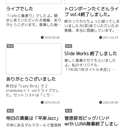
ライブでした
トロンボーンたくさんライ
ブ vol.4終了しました。
「cafe三番通り」でしたよ。聴
きに来ていただいたお客様、あり
終わってからちょっと経ってしま
がとうございます。演奏した曲で
いましたが(笑)来ていただいたお
気に入ってもらえたのがあれば嬉
客様、本当に感謝しています。ま
しいですね。んで、これやっぱウ
だまだ未熟ですがこれからもアン
2010.03.06
2011.02.23
ケがいいようです(笑)ん〜〜〜
サンブル、ソロ、ステージングを
い〜〜な〜〜〜以前mixiでも同じ
高める努力をしていきます。さて
音楽
音楽
内容書いてるけど、こっち...
今回は新曲は無く、全曲自分の曲
Slide Works 終了しました
だけで構成するのをやめてみま...
楽しく演奏させてもらいました
よ。私のオリジナル、
「18.06.18(タイトル未定)」
「Kitchen Sink」もやらせてもら
ありがとうございました
いました。今回の配信は無料です
が、もし観ていただいて「良かっ
昨日は「Lazy Bird」で２
たな」「応援してもいいな」と思
trombone＋１ vol.3 ライブでし
いましたら「応援配信視聴...
た。セットリストは「こち
ら」 次回はまだ未定ですが、
2010.05.23
2022.03.09
またやりますよ。よろしくお願い
します。
音楽
音楽
明日の演奏は「平岸Jazz」
菅原昇司ビッグバンド
with LUNA無事終了しまし
平岸にあるダルマホールで菅原昇