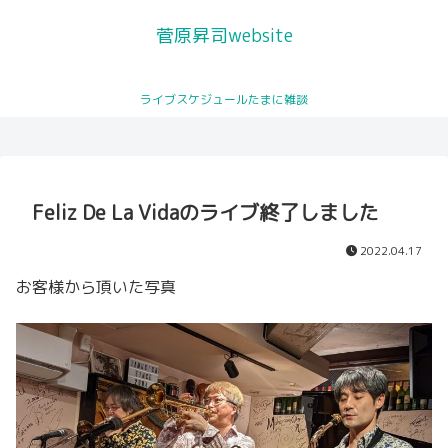
菅原昇司website
サッポロ・シティ・ジャズ公式
ライブスケジュールたまに雑談
トロンボーンレッスン
ライブスケジュール
プロフィール
プロモーション動画が公開され
You Tubeチャンネル
ました
Feliz De La Vidaのライブ終了しました
2022.04.17
お客様から頂いた写真